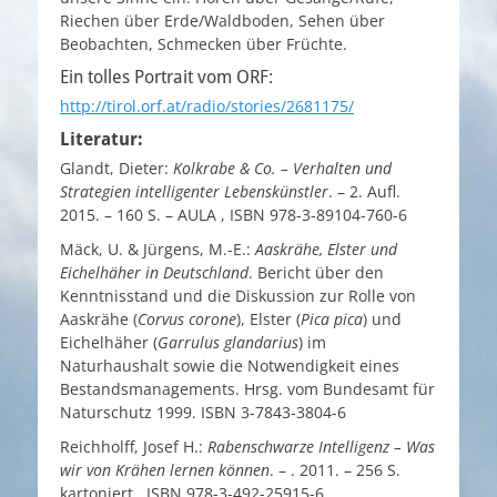
Riechen über Erde/Waldboden, Sehen über
Beobachten, Schmecken über Früchte.
Ein tolles Portrait vom ORF:
http://tirol.orf.at/radio/stories/2681175/
Literatur:
Glandt, Dieter:
Kolkrabe & Co. – Verhalten und
Strategien intelligenter Lebenskünstler
. – 2. Aufl.
2015. – 160 S. – AULA , ISBN 978-3-89104-760-6
Mäck, U. & Jürgens, M.-E.:
Aaskrähe, Elster und
Eichelhäher in Deutschland
. Bericht über den
Kenntnisstand und die Diskussion zur Rolle von
Aaskrähe (
Corvus corone
), Elster (
Pica pica
) und
Eichelhäher (
Garrulus glandarius
) im
Naturhaushalt sowie die Notwendigkeit eines
Bestandsmanagements. Hrsg. vom Bundesamt für
Naturschutz 1999. ISBN 3-7843-3804-6
Reichholff, Josef H.:
Rabenschwarze Intelligenz – Was
wir von Krähen lernen können
. – . 2011. – 256 S.
kartoniert , ISBN 978-3-492-25915-6