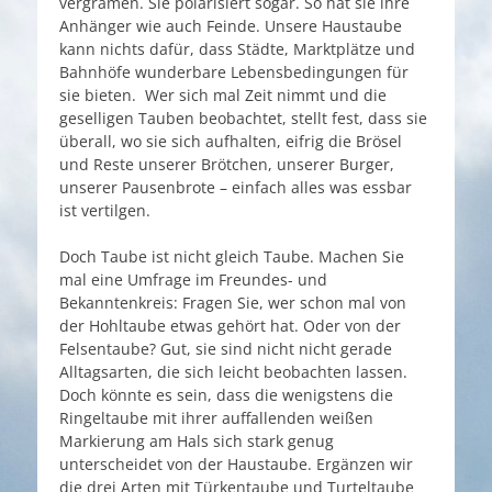
vergrämen. Sie polarisiert sogar. So hat sie ihre
Anhänger wie auch Feinde. Unsere Haustaube
kann nichts dafür, dass Städte, Marktplätze und
Bahnhöfe wunderbare Lebensbedingungen für
sie bieten. Wer sich mal Zeit nimmt und die
geselligen Tauben beobachtet, stellt fest, dass sie
überall, wo sie sich aufhalten, eifrig die Brösel
und Reste unserer Brötchen, unserer Burger,
unserer Pausenbrote – einfach alles was essbar
ist vertilgen.
Doch Taube ist nicht gleich Taube. Machen Sie
mal eine Umfrage im Freundes- und
Bekanntenkreis: Fragen Sie, wer schon mal von
der Hohltaube etwas gehört hat. Oder von der
Felsentaube? Gut, sie sind nicht nicht gerade
Alltagsarten, die sich leicht beobachten lassen.
Doch könnte es sein, dass die wenigstens die
Ringeltaube mit ihrer auffallenden weißen
Markierung am Hals sich stark genug
unterscheidet von der Haustaube. Ergänzen wir
die drei Arten mit Türkentaube und Turteltaube